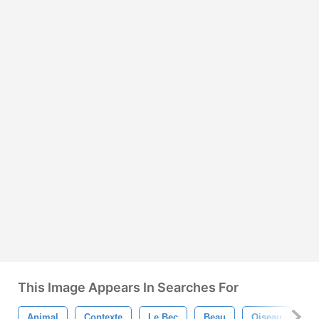
This Image Appears In Searches For
Animal
Contexte
Le Bec
Beau
Oiseau
Br