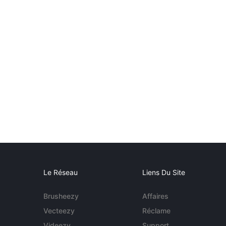
Le Réseau
Liens Du Site
Brusheezy
Affaires
Vecteezy
Réclame
Videezy
Support