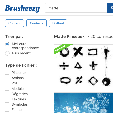
Couleur
Contexte
Brillant
Trier par:
Matte Pinceaux
-
20 corresp
Meilleure
correspondance
Plus récent
Type de fichier :
Pinceaux
Actions
PSD
Modèles
Dégradés
Textures
Symboles
Formes