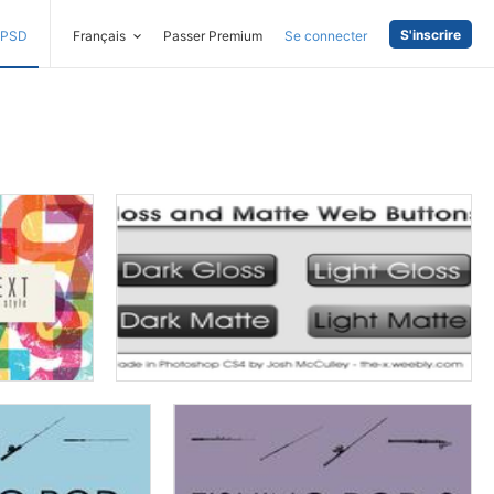
S'inscrire
PSD
Français
Passer Premium
Se connecter