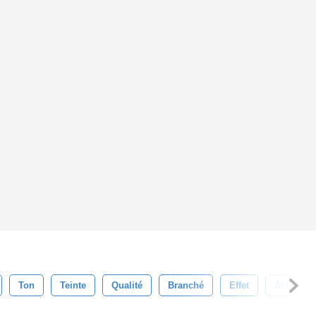
Ton
Teinte
Qualité
Branché
Effet
Action