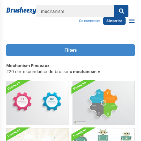
lose
Se connecter
S'inscrire
Filters
Mechanism Pinceaux
220 correspondance de brosse
mechanism