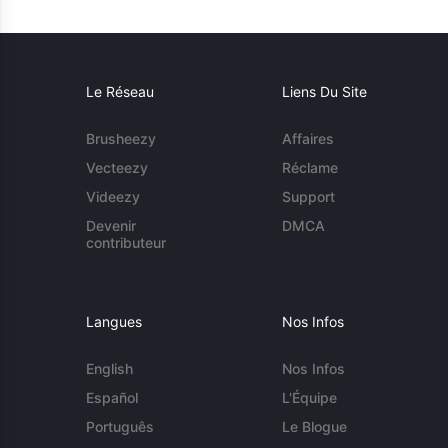
Le Réseau
Liens Du Site
Brusheezy
Affaires
Vecteezy
Réclame
Videezy
Support
Devenir
DMCA
contributeur
Langues
Nos Infos
English
Nos Infos
Español
L'Équipe
Português
Le Blogue