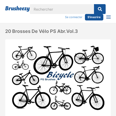
Se connecter
S'inscrire
20 Brosses De Vélo PS Abr.Vol.3