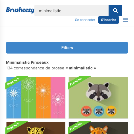
lose
Se connecter
S'inscrire
Filters
Minimalistic Pinceaux
134 correspondance de brosse
minimalistic