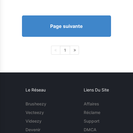
Page suivante
1
Le Réseau
Liens Du Site
Brusheezy
Affaires
Vecteezy
Réclame
Videezy
Support
Devenir
DMCA