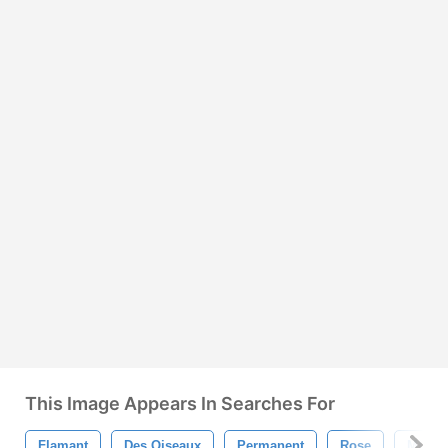
This Image Appears In Searches For
Flamant
Des Oiseaux
Permanent
Rose
Mimim