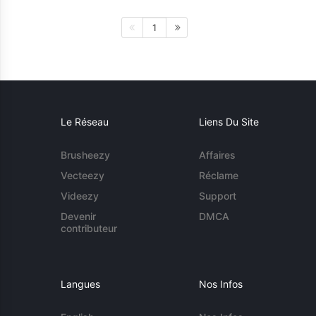
1
Le Réseau
Liens Du Site
Brusheezy
Affaires
Vecteezy
Réclame
Videezy
Support
Devenir
DMCA
contributeur
Langues
Nos Infos