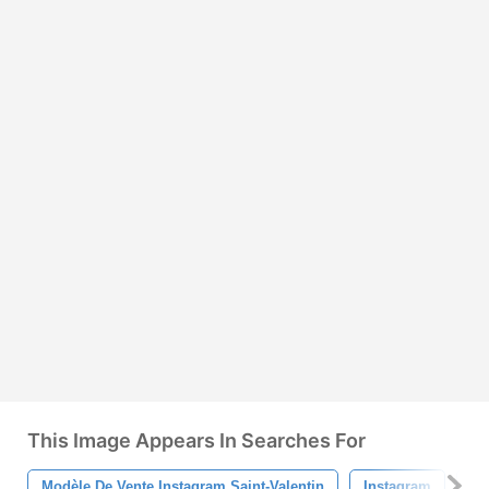
This Image Appears In Searches For
Modèle De Vente Instagram Saint-Valentin
Instagram
Va