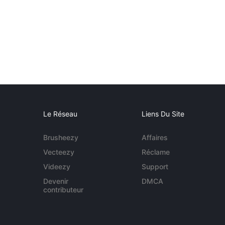
Le Réseau
Liens Du Site
Brusheezy
Affaires
Vecteezy
Réclame
Videezy
Support
Devenir
DMCA
contributeur