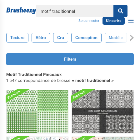
lose
Se connecter
S'inscrire
Texture
Rétro
Cru
Conception
Modèle
Abs
Filters
Motif Traditionnel Pinceaux
1 547 correspondance de brosse
motif traditionnel