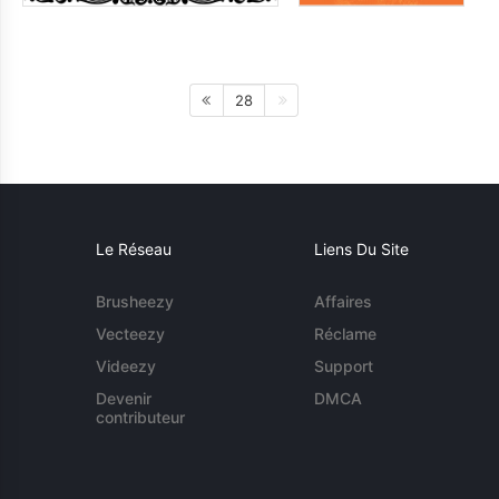
28
Le Réseau
Liens Du Site
Brusheezy
Affaires
Vecteezy
Réclame
Videezy
Support
Devenir
DMCA
contributeur