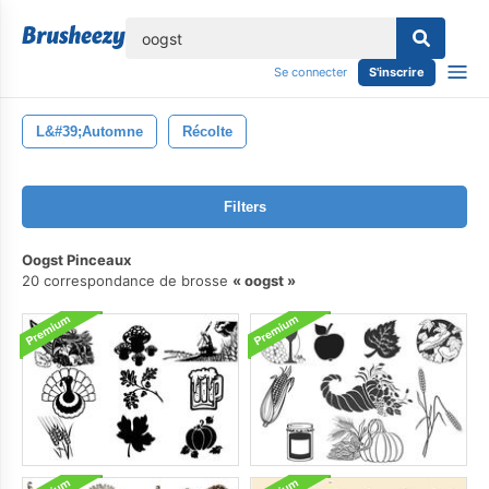
lose
Se connecter
S'inscrire
L&#39;automne
Récolte
Filters
Oogst Pinceaux
20 correspondance de brosse
oogst