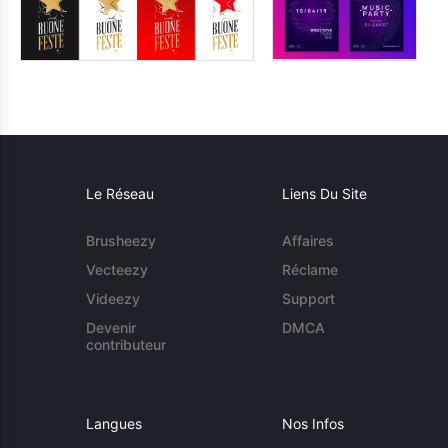
Le Réseau
Liens Du Site
Brusheezy
Affaires
Vecteezy
Réclame
Videezy
Support
Devenir
DMCA
contributeur
Langues
Nos Infos