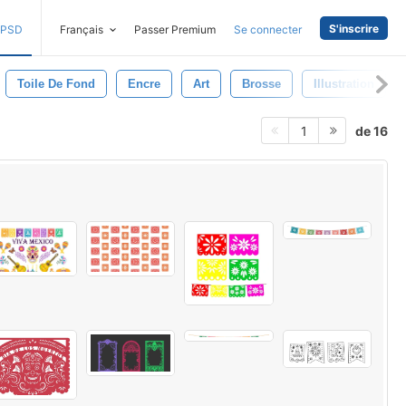
S'inscrire
PSD
Français
Passer Premium
Se connecter
Toile De Fond
Encre
Art
Brosse
Illustration
de 16
1