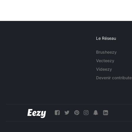
Le Réseau
Brusheezy
Vecteezy
Videezy
Devenir contribute