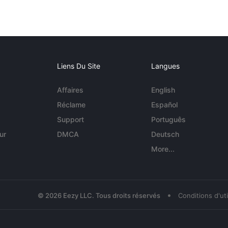
Liens Du Site
Langues
Affaires
English
Réclame
Español
Support
Português
ur
DMCA
Deutsch
More...
•
© 2026 Eezy LLC. Tous droits réservés
Conditions d'uti