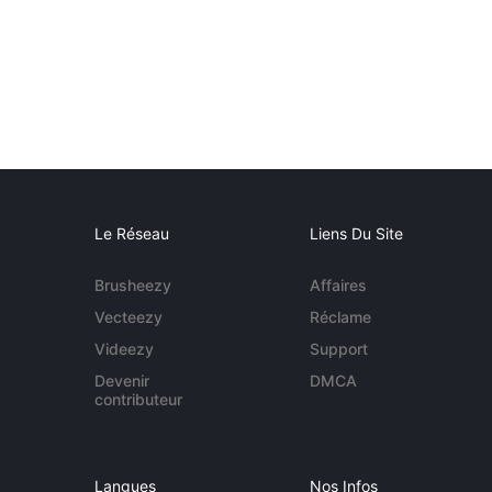
Le Réseau
Liens Du Site
Brusheezy
Affaires
Vecteezy
Réclame
Videezy
Support
Devenir
DMCA
contributeur
Langues
Nos Infos