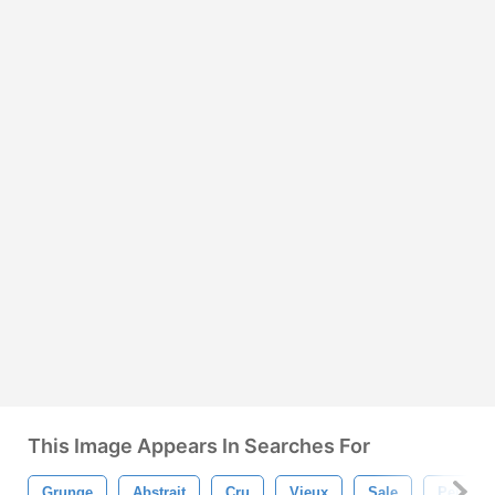
This Image Appears In Searches For
Grunge
Abstrait
Cru
Vieux
Sale
Peindre