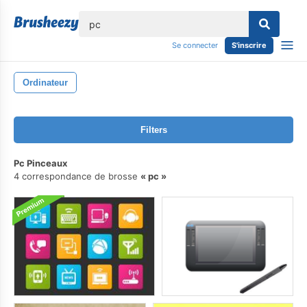
lose
Se connecter
S'inscrire
Ordinateur
Filters
Pc Pinceaux
4 correspondance de brosse
pc