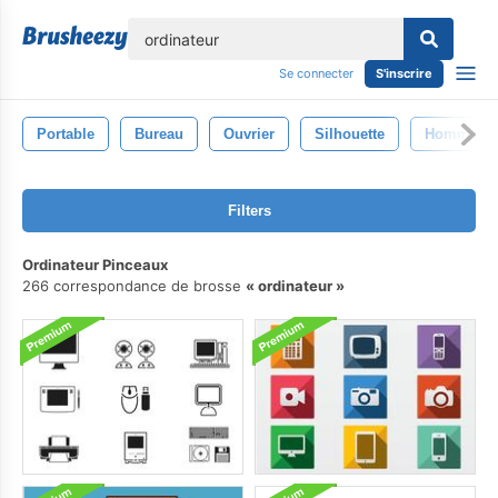
lose
Se connecter
S'inscrire
Portable
Bureau
Ouvrier
Silhouette
Homme
Filters
Ordinateur Pinceaux
266 correspondance de brosse
ordinateur