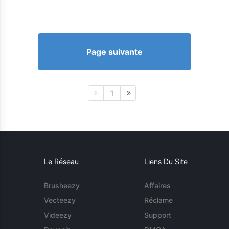
Page suivante
1
Le Réseau
Liens Du Site
Brusheezy
Affaires
Vecteezy
Réclame
Videezy
Support