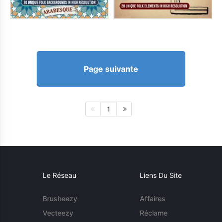
Page suivante
1
Le Réseau
Liens Du Site
Brusheezy
Affaires
Vecteezy
Réclame