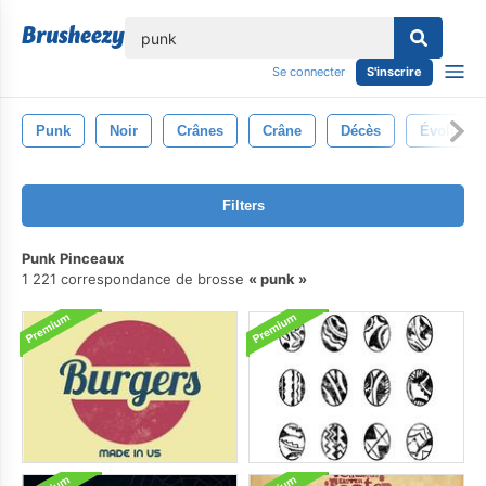
lose
Se connecter
S'inscrire
Punk
Noir
Crânes
Crâne
Décès
Évolutive
Filters
Punk Pinceaux
1 221 correspondance de brosse
punk