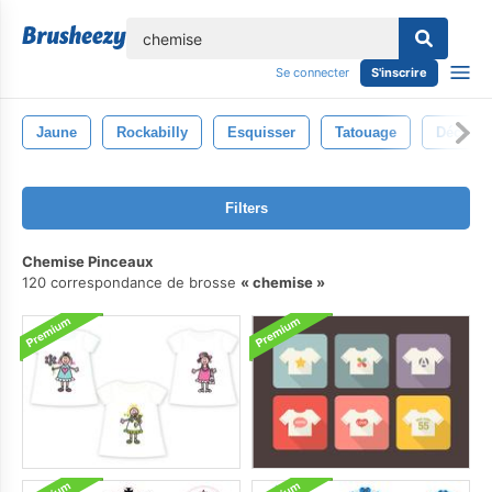
lose
Se connecter
S'inscrire
Jaune
Rockabilly
Esquisser
Tatouage
Décès
Filters
Chemise Pinceaux
120 correspondance de brosse
chemise