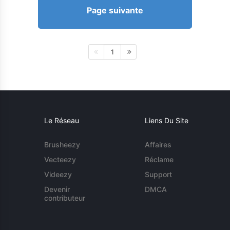
Page suivante
1
Le Réseau
Liens Du Site
Brusheezy
Affaires
Vecteezy
Réclame
Videezy
Support
Devenir
DMCA
contributeur