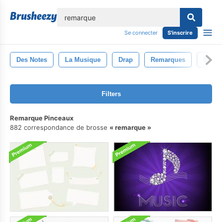
lose
Se connecter
S'inscrire
Des Notes
La Musique
Drap
Remarques
Music
Filters
Remarque Pinceaux
882 correspondance de brosse
remarque