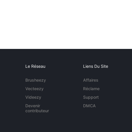
Le Réseau
Liens Du Site
Brusheezy
Affaires
Vecteezy
Réclame
Videezy
Support
Devenir
DMCA
contributeur