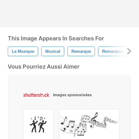
This Image Appears In Searches For
La Musique
Musical
Remarque
Remarques
C
Vous Pourriez Aussi Aimer
Images sponsorisées