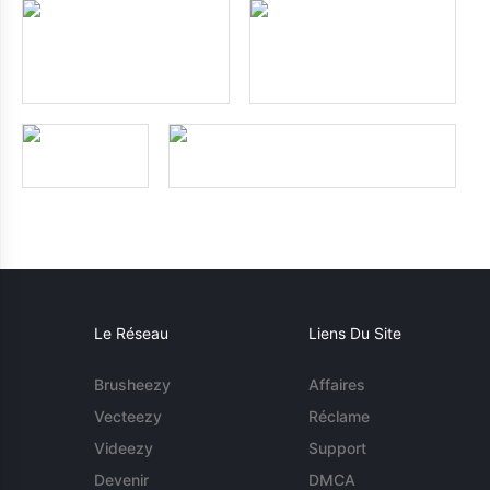
Le Réseau
Liens Du Site
Brusheezy
Affaires
Vecteezy
Réclame
Videezy
Support
Devenir
DMCA