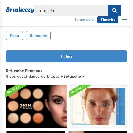
lose
Se connecter
S'inscrire
Peau
Retouche
Filters
Retusche Pinceaux
8 correspondance de brosse
retusche