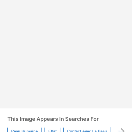
This Image Appears In Searches For
Peau Humaine
Effet
Contact Avec La Peau
Retouc