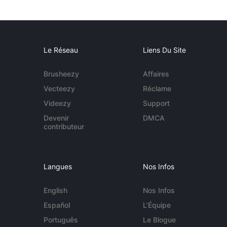
Le Réseau
Liens Du Site
Brusheezy
Affaires
Vecteezy
Réclame
Videezy
Support
Devenir
DMCA
contributeur
Langues
Nos Infos
English
Nos Infos
Español
L'Équipe
Português
Le Blogue