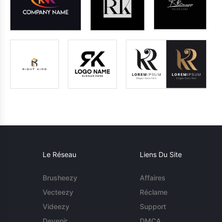
Le Réseau
Liens Du Site
Brusheezy
Affaires
Vecteezy
Réclame
Videezy
Support
Devenir
DMCA