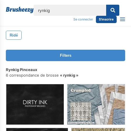
lose
Se connecter
S'inscrire
Ridé
Filters
Rynkig Pinceaux
6 correspondance de brosse
rynkig