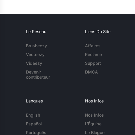
Le Réseau
Liens Du Site
Brusheezy
Affaires
Vecteezy
Réclame
Videezy
Support
Devenir
DMCA
contributeur
Langues
Nos Infos
English
Nos Infos
Español
L'Équipe
Português
Le Blogue