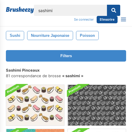
lose
Se connecter
S'inscrire
Sushi
Nourriture Japonaise
Poisson
Filters
Sashimi Pinceaux
81 correspondance de brosse
sashimi