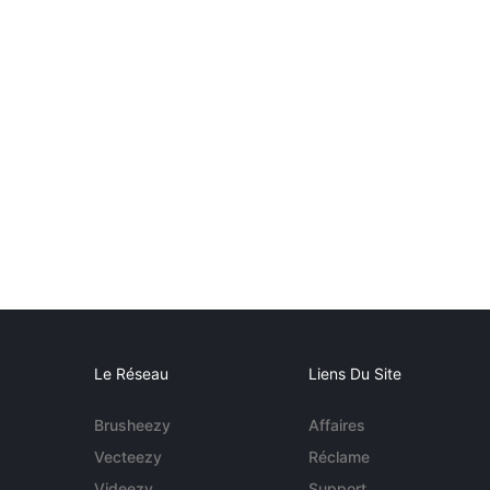
Le Réseau
Liens Du Site
Brusheezy
Affaires
Vecteezy
Réclame
Videezy
Support