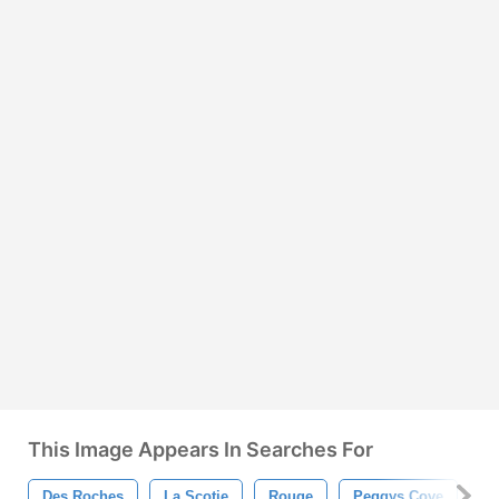
This Image Appears In Searches For
Des Roches
La Scotie
Rouge
Peggys Cove
P