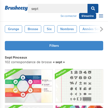
lose
Se connecter
S'inscrire
Grunge
Brosse
Six
Nombres
Années Soixante
Filters
Sept Pinceaux
102 correspondance de brosse
sept