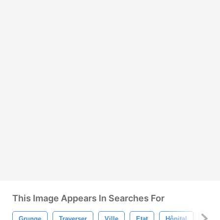
This Image Appears In Searches For
Grunge
Traverser
Ville
Etat
Hôpital
Bros