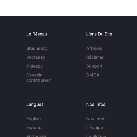
Le Réseau
Liens Du Site
Brusheezy
Affaires
Vecteezy
Réclame
Videezy
Support
Devenir
DMCA
contributeur
Langues
Nos Infos
English
Nos Infos
Español
L'Équipe
Português
Le Blogue