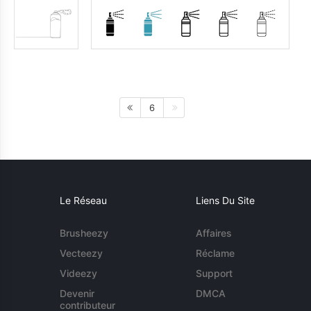
6
Le Réseau
Liens Du Site
Brusheezy
Affaires
Vecteezy
Réclame
Videezy
Support
Devenir
DMCA
contributeur