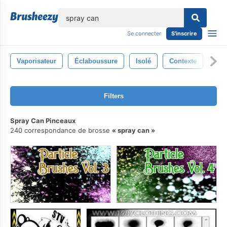
lose
Se connecter
S'inscrire
Vaporisateur
Éclaboussure
Isolé
Contexte
Graf
Filters
Spray Can Pinceaux
240 correspondance de brosse
spray can