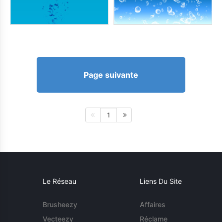
Page suivante
1
Le Réseau
Liens Du Site
Brusheezy
Affaires
Vecteezy
Réclame