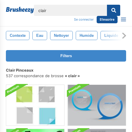
lose
Se connecter
S'inscrire
Contexte
Eau
Nettoyer
Humide
Liquide
C
Filters
Clair Pinceaux
537 correspondance de brosse
clair