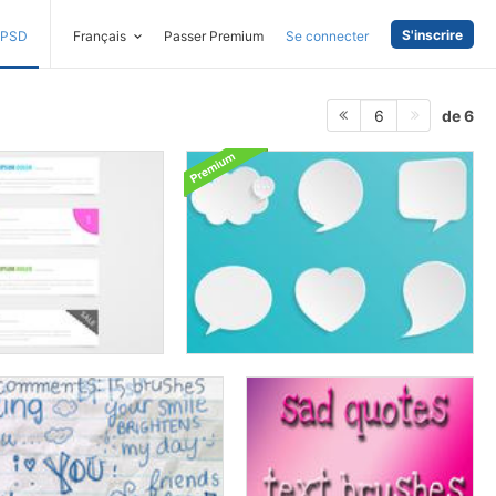
S'inscrire
PSD
Français
Passer Premium
Se connecter
de 6
6