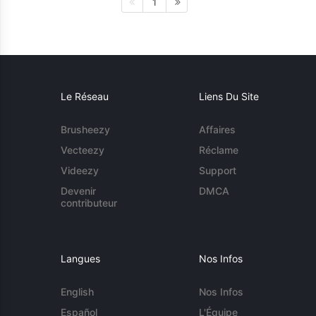
1
Le Réseau
Liens Du Site
Brusheezy
Affaires
Vecteezy
Réclame
Videezy
Support
Devenir
DMCA
contributeur
Langues
Nos Infos
English
Nos Infos
Español
L'Équipe