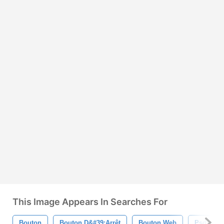
This Image Appears In Searches For
Bouton
Bouton D&#39;arrêt
Bouton Web
Psd