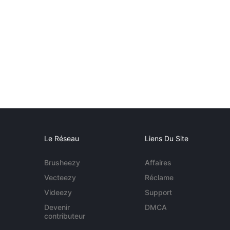
Le Réseau
Liens Du Site
Brusheezy
Affaires
Vecteezy
Réclame
Videezy
Support
Devenir
DMCA
contributeur