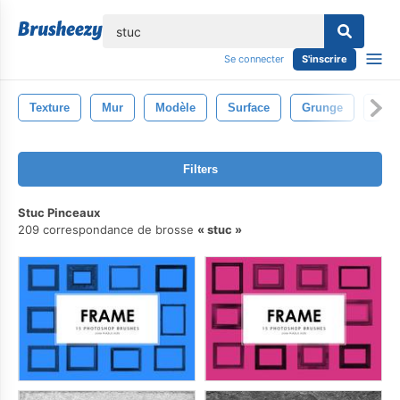
lose
Se connecter
S'inscrire
Texture
Mur
Modèle
Surface
Grunge
Abst
Filters
Stuc Pinceaux
209 correspondance de brosse
stuc