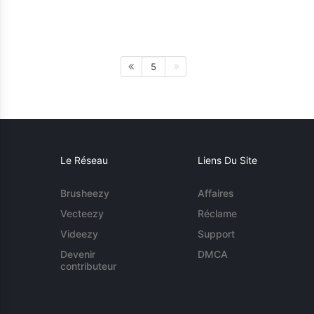
5
Le Réseau
Liens Du Site
Brusheezy
Affaires
Vecteezy
Réclame
Videezy
Support
Devenir
DMCA
contributeur