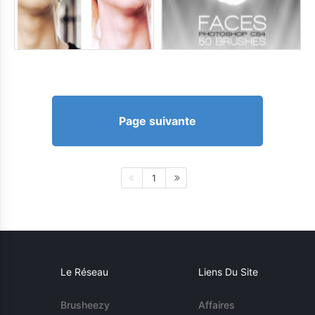
Page suivante
1
Le Réseau
Liens Du Site
Brusheezy
Affaires