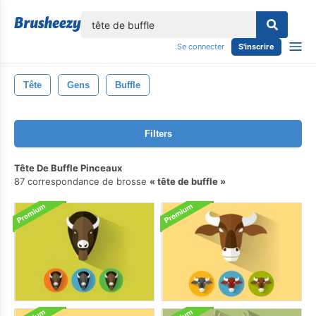
lose
Se connecter
S'inscrire
Tête
Gens
Buffle
Filters
Tête De Buffle Pinceaux
87 correspondance de brosse
tête de buffle