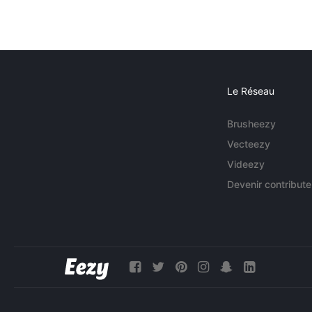
Le Réseau
Brusheezy
Vecteezy
Videezy
Devenir contribute