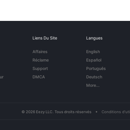
Liens Du Site
Langues
Affaires
English
Réclame
Español
Support
Português
ur
DMCA
Deutsch
More...
•
© 2026 Eezy LLC. Tous droits réservés
Conditions d'uti