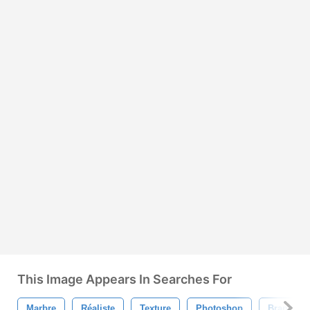
This Image Appears In Searches For
Marbre
Réaliste
Texture
Photoshop
Branché