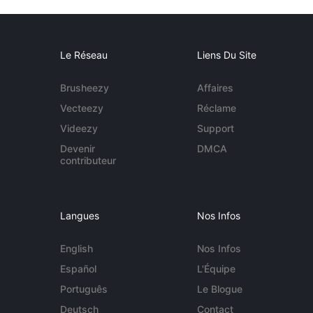
Le Réseau
Liens Du Site
Brusheezy
Affaires
Vecteezy
Réclame
Videezy
Support
Devenir
DMCA
contributeur
Langues
Nos Infos
English
Nos Infos
Español
L'Équipe
Português
Le Blogue
Deutsch
Contact