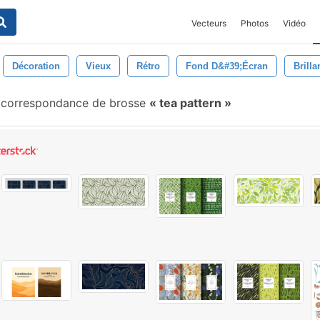
Vecteurs
Photos
Vidéo
Décoration
Vieux
Rétro
Fond D&#39;écran
Brilla
 correspondance de brosse
tea pattern