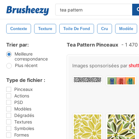
Contexte
Texture
Toile De Fond
Cru
Modèle
Trier par:
Tea Pattern Pinceaux
-
1 470
Meilleure
correspondance
Plus récent
Images sponsorisées par
Type de fichier :
Pinceaux
Actions
PSD
Modèles
Dégradés
Textures
Symboles
Formes