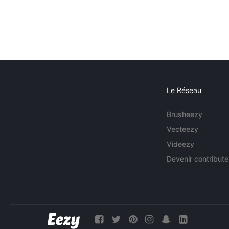
Le Réseau
Brusheezy
Vecteezy
Videezy
Devenir contribute