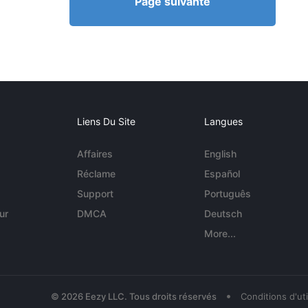
Page suivante
Liens Du Site
Langues
Affaires
English
Réclame
Español
Support
Português
ur
DMCA
Deutsch
More...
•
© 2026 Eezy LLC. Tous droits réservés
Conditions d'uti