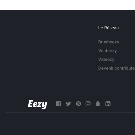
Le Réseau
Brusheezy
Vecteezy
Videezy
Devenir contribute