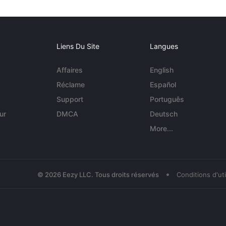
Liens Du Site
Langues
Affaires
English
Réclame
Español
Support
Português
ur
DMCA
Deutsch
More...
•
© 2026 Eezy LLC. Tous droits réservés
Conditions d'uti