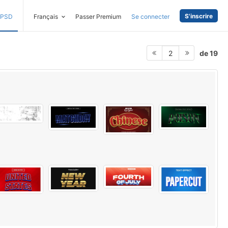
S'inscrire
PSD
Français
Passer Premium
Se connecter
de 19
2