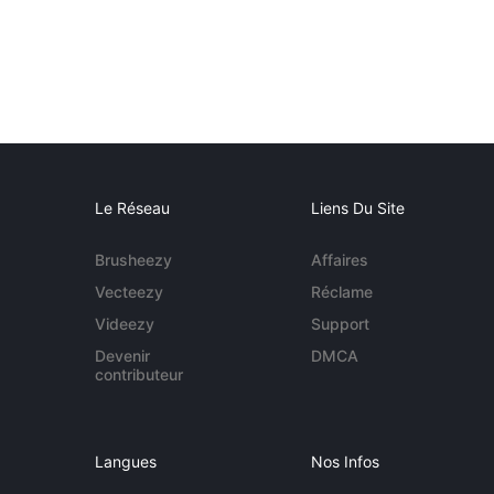
Le Réseau
Liens Du Site
Brusheezy
Affaires
Vecteezy
Réclame
Videezy
Support
Devenir
DMCA
contributeur
Langues
Nos Infos