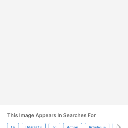
This Image Appears In Searches For
Or
D&#39;or
3d
Action
Artistique
Contex