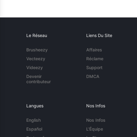
Le Réseau
Liens Du Site
Brusheezy
Affaires
Vecteezy
Réclame
Videezy
Support
Devenir
DMCA
contributeur
Langues
Nos Infos
English
Nos Infos
Español
L'Équipe