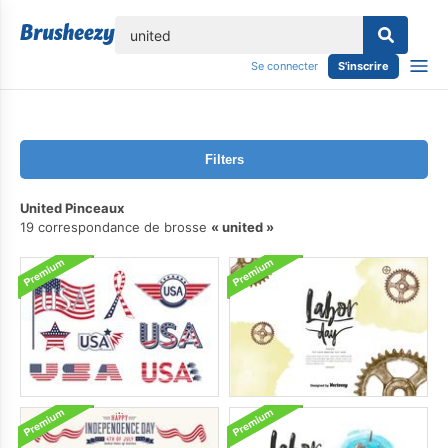
lose
Se connecter
S'inscrire
Filters
United Pinceaux
19 correspondance de brosse
united