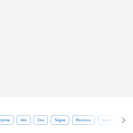
corne
Uni
Cru
Signe
Rouleau
Impérial
Ch