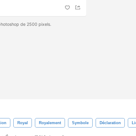
 photoshop de 2500 pixels.
ion
Royal
Royalement
Symbole
Déclaration
Li