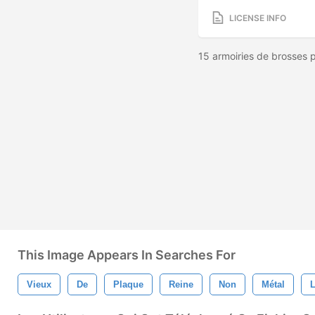
LICENSE INFO
15 armoiries de brosses
This Image Appears In Searches For
Vieux
De
Plaque
Reine
Non
Métal
L