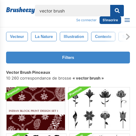
lose
Se connecter
S'inscrire
Vecteur
La Nature
Illustration
Contexte
Symbo
Filters
Vector Brush Pinceaux
10 260 correspondance de brosse
vector brush