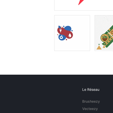
Le Réseau
Brusheezy
Vecteezy