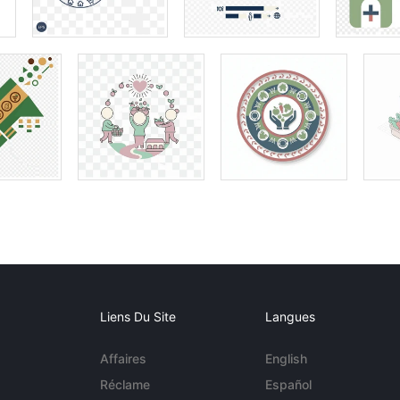
Liens Du Site
Langues
Affaires
English
Réclame
Español