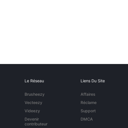
Le Réseau
Liens Du Site
Brusheezy
Affaires
Vecteezy
Réclame
Videezy
Support
Devenir
DMCA
contributeur