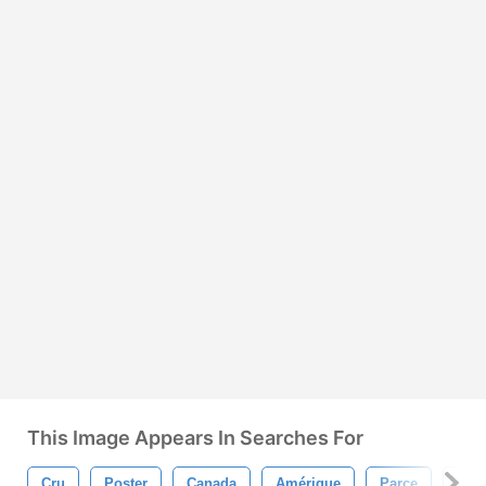
This Image Appears In Searches For
Cru
Poster
Canada
Amérique
Parce
Livr