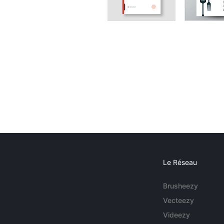
Le Réseau
Brusheezy
Vecteezy
Videezy