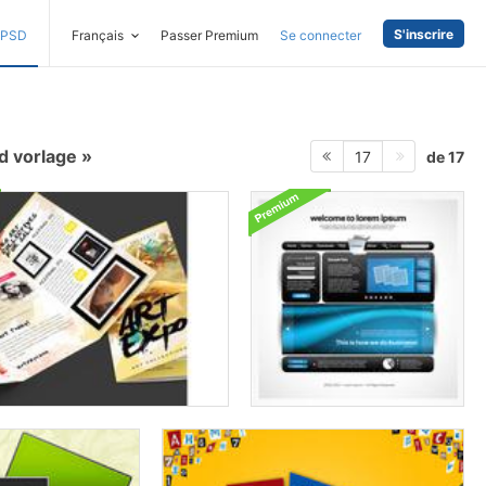
S'inscrire
PSD
Français
Passer Premium
Se connecter
sd vorlage
de 17
17