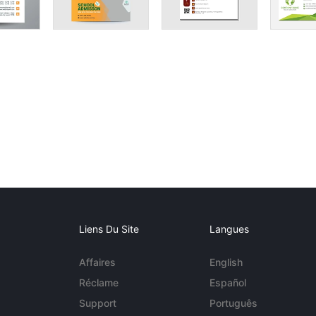
Liens Du Site
Langues
Affaires
English
Réclame
Español
Support
Português