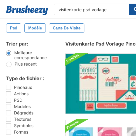
Psd
Modèle
Carte De Visite
Trier par:
Visitenkarte Psd Vorlage Pin
Meilleure
correspondance
Plus récent
Type de fichier :
Pinceaux
Actions
PSD
Modèles
Dégradés
Textures
Symboles
Formes