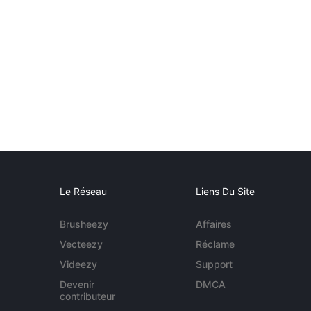
Le Réseau
Liens Du Site
Brusheezy
Affaires
Vecteezy
Réclame
Videezy
Support
Devenir
DMCA
contributeur