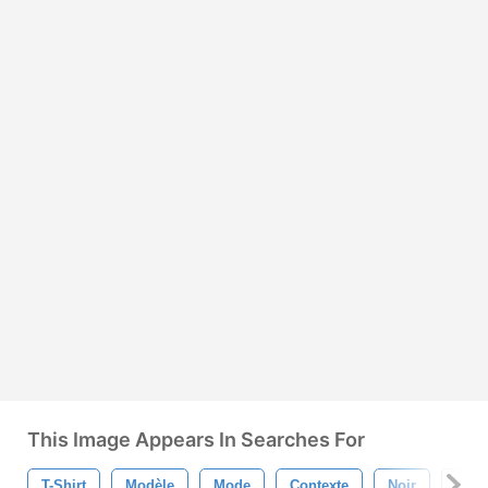
This Image Appears In Searches For
T-Shirt
Modèle
Mode
Contexte
Noir
Text