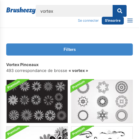
lose
Se connecter
S'inscrire
Filters
Vortex Pinceaux
493 correspondance de brosse
vortex