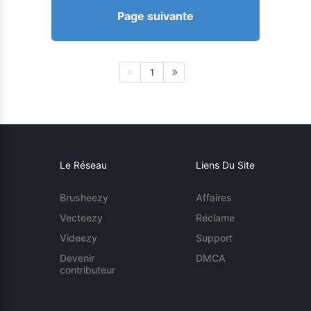
Page suivante
1
Le Réseau
Liens Du Site
Brusheezy
Affaires
Vecteezy
Réclame
Videezy
Support
Devenir
DMCA
contributeur