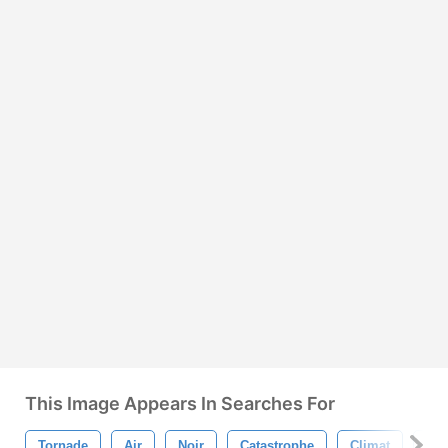
This Image Appears In Searches For
Tornade
Air
Noir
Catastrophe
Climat
Cyc