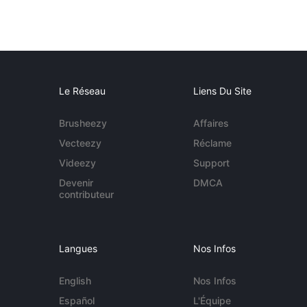
Le Réseau
Liens Du Site
Brusheezy
Affaires
Vecteezy
Réclame
Videezy
Support
Devenir
DMCA
contributeur
Langues
Nos Infos
English
Nos Infos
Español
L'Équipe