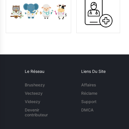
Le Réseau
Liens Du Site
Brusheezy
Affaires
Vecteezy
Réclame
Videezy
Support
Devenir
DMCA
contributeur