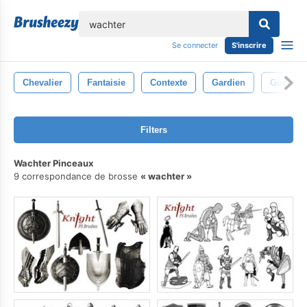
lose
Se connecter
S'inscrire
Chevalier
Fantaisie
Contexte
Gardien
Guerrier
Filters
Wachter Pinceaux
9 correspondance de brosse
wachter