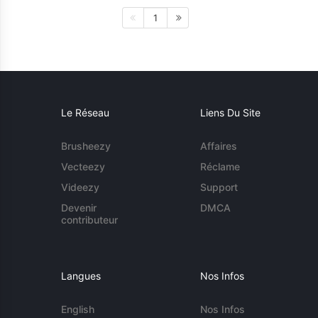
1
Le Réseau
Liens Du Site
Brusheezy
Affaires
Vecteezy
Réclame
Videezy
Support
Devenir
DMCA
contributeur
Langues
Nos Infos
English
Nos Infos