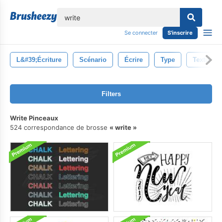
lose
Se connecter
S'inscrire
L&#39;écriture
Scénario
Écrire
Type
Texture
Filters
Write Pinceaux
524 correspondance de brosse
write